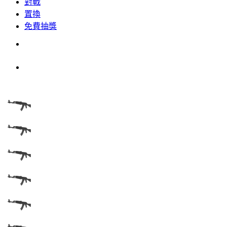
對戰
置換
免費抽獎