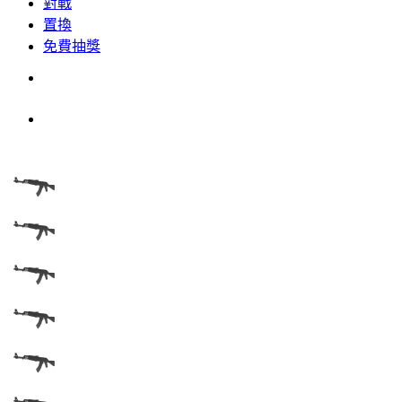
對戰
置換
免費抽獎