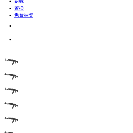
對戰
置換
免費抽獎