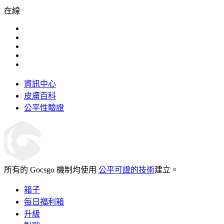
在線
資訊中心
皮膚百科
公平性驗證
所有的 Gocsgo 機制均使用
公平可證的技術
建立。
箱子
每日福利箱
升級