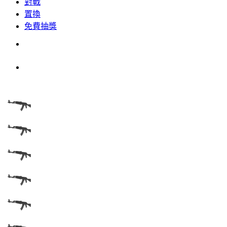
對戰
置換
免費抽獎