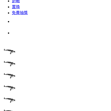
對戰
置換
免費抽獎