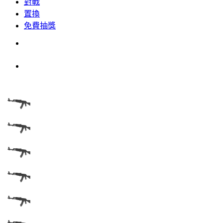
對戰
置換
免費抽獎