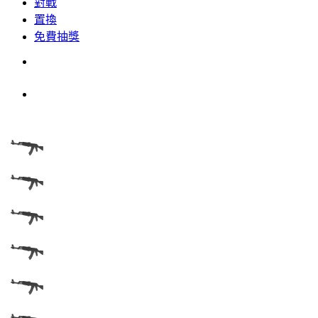
對戰
置換
免費抽獎