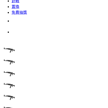
對戰
置換
免費抽獎