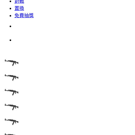
對戰
置換
免費抽獎