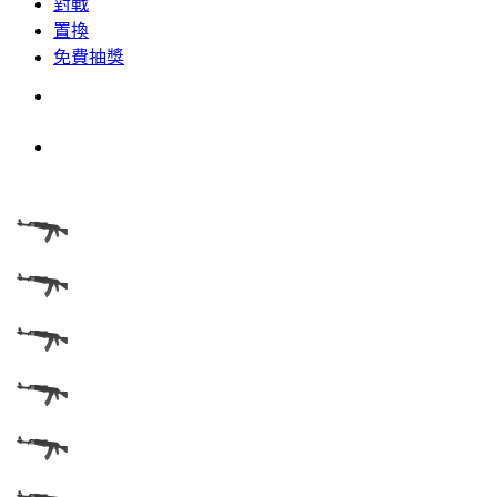
對戰
置換
免費抽獎