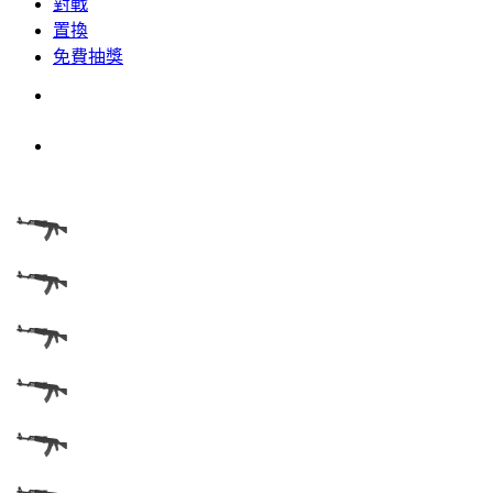
對戰
置換
免費抽獎