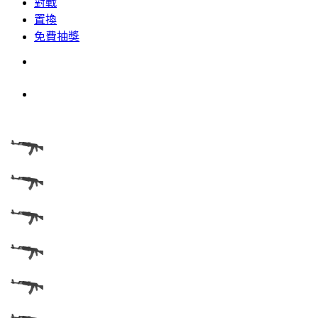
對戰
置換
免費抽獎