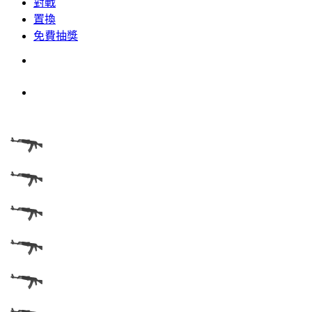
對戰
置換
免費抽獎