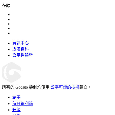
在線
資訊中心
皮膚百科
公平性驗證
所有的 Gocsgo 機制均使用
公平可證的技術
建立。
箱子
每日福利箱
升級