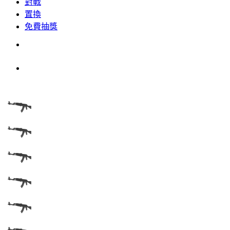
對戰
置換
免費抽獎