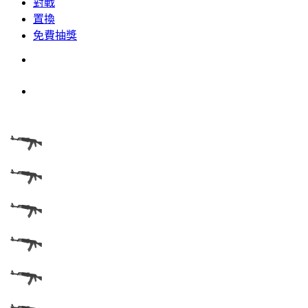
對戰
置換
免費抽獎