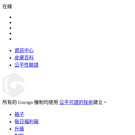
在線
資訊中心
皮膚百科
公平性驗證
所有的 Gocsgo 機制均使用
公平可證的技術
建立。
箱子
每日福利箱
升級