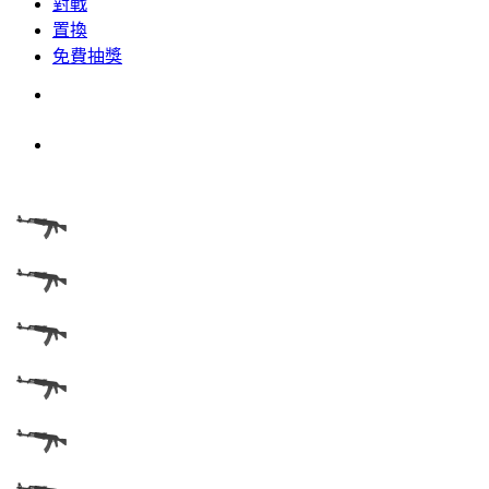
對戰
置換
免費抽獎