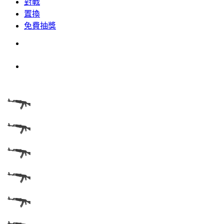
對戰
置換
免費抽獎