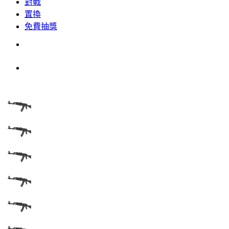
對戰
置換
免費抽獎