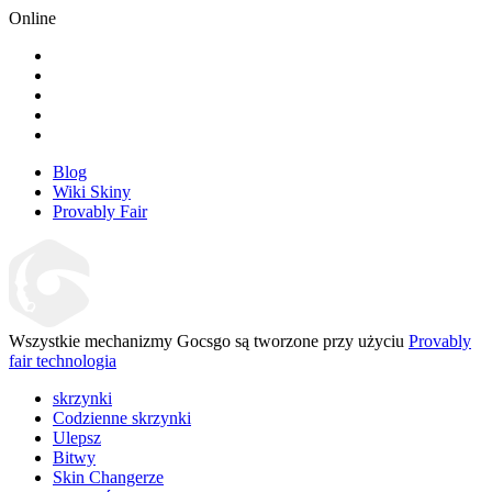
Online
Blog
Wiki Skiny
Provably Fair
Wszystkie mechanizmy Gocsgo są tworzone przy użyciu
Provably
fair technologia
skrzynki
Codzienne skrzynki
Ulepsz
Bitwy
Skin Changerze