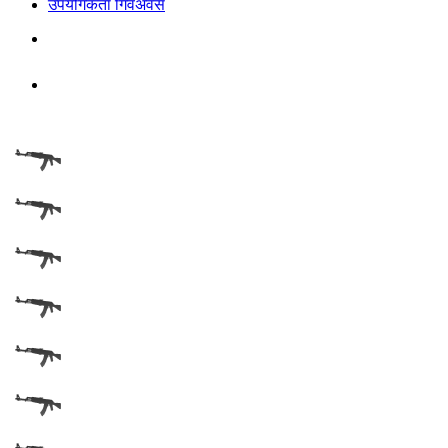
उपयोगकर्ता गिवअवेस