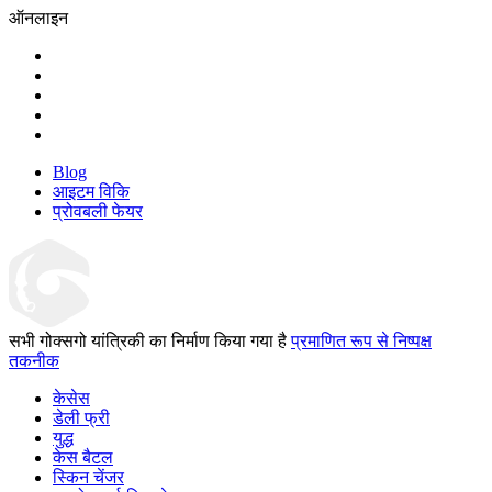
ऑनलाइन
Blog
आइटम विकि
प्रोवबली फेयर
सभी गोक्सगो यांत्रिकी का निर्माण किया गया है
प्रमाणित रूप से निष्पक्ष
तकनीक
केसेस
डेली फ्री
युद्ध
केस बैटल
स्किन चेंजर