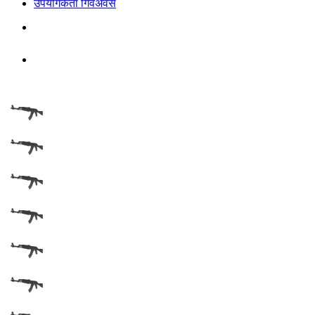
उपयोगकर्ता गिवअवेस