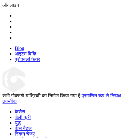
ऑनलाइन
Blog
आइटम विकि
प्रोवबली फेयर
सभी गोक्सगो यांत्रिकी का निर्माण किया गया है
प्रमाणित रूप से निष्पक्ष
तकनीक
केसेस
डेली फ्री
युद्ध
केस बैटल
स्किन चेंजर