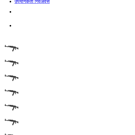
उपयोगकर्ता गिवअवेस