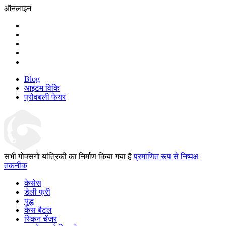
ऑनलाइन
Blog
आइटम विकि
प्रोवबली फेयर
सभी गोक्सगो यांत्रिकी का निर्माण किया गया है
प्रमाणित रूप से निष्पक्ष
तकनीक
केसेस
डेली फ्री
युद्ध
केस बैटल
स्किन चेंजर