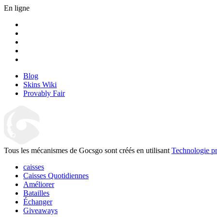
En ligne
Blog
Skins Wiki
Provably Fair
Tous les mécanismes de Gocsgo sont créés en utilisant
Technologie pr
caisses
Caisses Quotidiennes
Améliorer
Batailles
Échanger
Giveaways