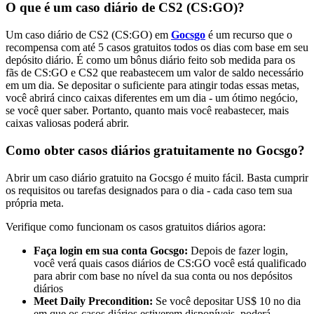
O que é um caso diário de СS2 (CS:GO)?
Um caso diário de CS2 (CS:GO) em
Gocsgo
é um recurso que o
recompensa com até 5 casos gratuitos todos os dias com base em seu
depósito diário. É como um bônus diário feito sob medida para os
fãs de CS:GO e CS2 que reabastecem um valor de saldo necessário
em um dia. Se depositar o suficiente para atingir todas essas metas,
você abrirá cinco caixas diferentes em um dia - um ótimo negócio,
se você quer saber. Portanto, quanto mais você reabastecer, mais
caixas valiosas poderá abrir.
Como obter casos diários gratuitamente no Gocsgo?
Abrir um caso diário gratuito na Gocsgo é muito fácil. Basta cumprir
os requisitos ou tarefas designados para o dia - cada caso tem sua
própria meta.
Verifique como funcionam os casos gratuitos diários agora:
Faça login em sua conta Gocsgo:
Depois de fazer login,
você verá quais casos diários de CS:GO você está qualificado
para abrir com base no nível da sua conta ou nos depósitos
diários
Meet Daily Precondition:
Se você depositar US$ 10 no dia
em que os casos diários estiverem disponíveis, poderá