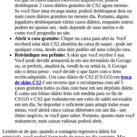
desbloquear 2 casos diários gratuitos de CS2 agora mesmo.
Se você fizer uma recarga maior, poderá desbloquear dois ou
mais casos diários gratuitos no mesmo dia. Portanto, alguns
jogadores desbloqueiam vários casos diários, enquanto outros
podem ter apenas um - tudo depende de suas tarefas e de
como você progrediu no site.
Abrir o caso gratuito:
Clique na caixa para abri-la. Você
receberá uma skin CS2 aleatória da caixa de saque - pode ser
qualquer coisa, desde uma skin padrão até uma coleção rara.
Reivindique seu prêmio:
A skin que você receber é sua.
Você pode decidir armazená-la em seu inventário da Gocsgo
ou, se preferir,, atualizá-la, vendê-la ou retirá-la. A Gocsgo
não o deixa preso - você decide o que fazer com o item
recém-adquirido.
Um caso diário de CS2 (CS:GO) em
troca
de skins CS2
é um recurso que o recompensa com até 5
casos gratuitos todos os dias com base em seu depósito diário.
É como um bônus diário feito sob medida para os fãs de
CS:GO e CS2 que reabastecem um valor de saldo necessário
em um dia. Se depositar o suficiente para atingir todas essas
metas, você abrirá cinco caixas diferentes em um dia - um
ótimo negócio, se você quer saber. Portanto, quanto mais você
reabastecer, mais caixas valiosas poderá abrir.
Lembre-se de que, quando a contagem regressiva diária for
reiniciada, você poderá fazer tudo de novo no dia seguinte. Mas