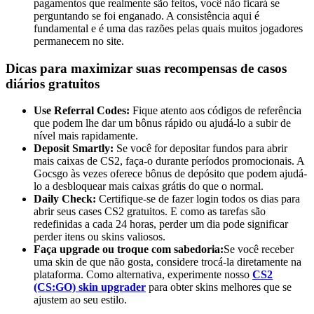
pagamentos que realmente são feitos, você não ficará se
perguntando se foi enganado. A consistência aqui é
fundamental e é uma das razões pelas quais muitos jogadores
permanecem no site.
Dicas para maximizar suas recompensas de casos
diários gratuitos
Use Referral Codes:
Fique atento aos códigos de referência
que podem lhe dar um bônus rápido ou ajudá-lo a subir de
nível mais rapidamente.
Deposit Smartly:
Se você for depositar fundos para abrir
mais caixas de CS2, faça-o durante períodos promocionais. A
Gocsgo às vezes oferece bônus de depósito que podem ajudá-
lo a desbloquear mais caixas grátis do que o normal.
Daily Check:
Certifique-se de fazer login todos os dias para
abrir seus cases CS2 gratuitos. E como as tarefas são
redefinidas a cada 24 horas, perder um dia pode significar
perder itens ou skins valiosos.
Faça upgrade ou troque com sabedoria:
Se você receber
uma skin de que não gosta, considere trocá-la diretamente na
plataforma. Como alternativa, experimente nosso
CS2
(CS:GO) skin upgrader
para obter skins melhores que se
ajustem ao seu estilo.