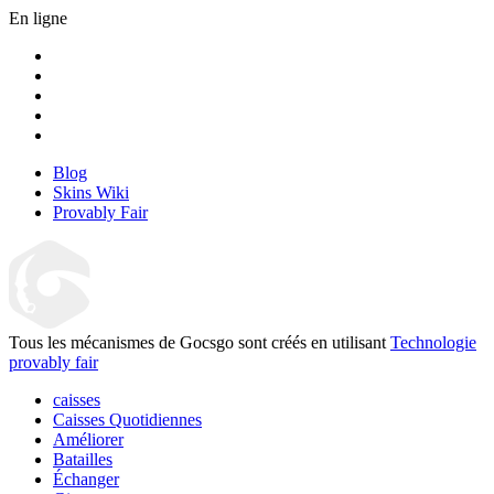
En ligne
Blog
Skins Wiki
Provably Fair
Tous les mécanismes de Gocsgo sont créés en utilisant
Technologie
provably fair
caisses
Caisses Quotidiennes
Améliorer
Batailles
Échanger