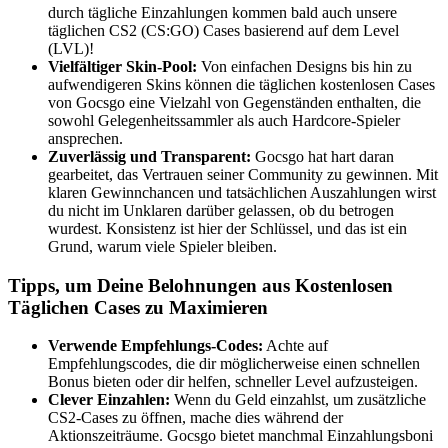
durch tägliche Einzahlungen kommen bald auch unsere
täglichen CS2 (CS:GO) Cases basierend auf dem Level
(LVL)!
Vielfältiger Skin-Pool:
Von einfachen Designs bis hin zu
aufwendigeren Skins können die täglichen kostenlosen Cases
von Gocsgo eine Vielzahl von Gegenständen enthalten, die
sowohl Gelegenheitssammler als auch Hardcore-Spieler
ansprechen.
Zuverlässig und Transparent:
Gocsgo hat hart daran
gearbeitet, das Vertrauen seiner Community zu gewinnen. Mit
klaren Gewinnchancen und tatsächlichen Auszahlungen wirst
du nicht im Unklaren darüber gelassen, ob du betrogen
wurdest. Konsistenz ist hier der Schlüssel, und das ist ein
Grund, warum viele Spieler bleiben.
Tipps, um Deine Belohnungen aus Kostenlosen
Täglichen Cases zu Maximieren
Verwende Empfehlungs-Codes:
Achte auf
Empfehlungscodes, die dir möglicherweise einen schnellen
Bonus bieten oder dir helfen, schneller Level aufzusteigen.
Clever Einzahlen:
Wenn du Geld einzahlst, um zusätzliche
CS2-Cases zu öffnen, mache dies während der
Aktionszeiträume. Gocsgo bietet manchmal Einzahlungsboni