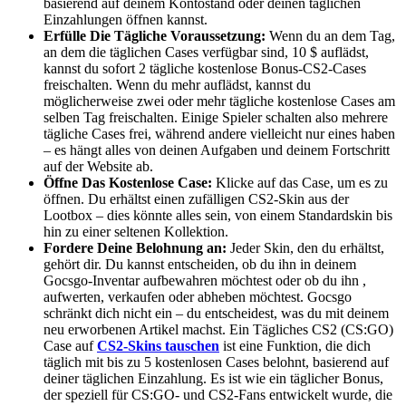
basierend auf deinem Kontostand oder deinen täglichen
Einzahlungen öffnen kannst.
Erfülle Die Tägliche Voraussetzung:
Wenn du an dem Tag,
an dem die täglichen Cases verfügbar sind, 10 $ auflädst,
kannst du sofort 2 tägliche kostenlose Bonus-CS2-Cases
freischalten. Wenn du mehr auflädst, kannst du
möglicherweise zwei oder mehr tägliche kostenlose Cases am
selben Tag freischalten. Einige Spieler schalten also mehrere
tägliche Cases frei, während andere vielleicht nur eines haben
– es hängt alles von deinen Aufgaben und deinem Fortschritt
auf der Website ab.
Öffne Das Kostenlose Case:
Klicke auf das Case, um es zu
öffnen. Du erhältst einen zufälligen CS2-Skin aus der
Lootbox – dies könnte alles sein, von einem Standardskin bis
hin zu einer seltenen Kollektion.
Fordere Deine Belohnung an:
Jeder Skin, den du erhältst,
gehört dir. Du kannst entscheiden, ob du ihn in deinem
Gocsgo-Inventar aufbewahren möchtest oder ob du ihn ,
aufwerten, verkaufen oder abheben möchtest. Gocsgo
schränkt dich nicht ein – du entscheidest, was du mit deinem
neu erworbenen Artikel machst.
Ein Tägliches CS2 (CS:GO)
Case auf
CS2-Skins tauschen
ist eine Funktion, die dich
täglich mit bis zu 5 kostenlosen Cases belohnt, basierend auf
deiner täglichen Einzahlung. Es ist wie ein täglicher Bonus,
der speziell für CS:GO- und CS2-Fans entwickelt wurde, die