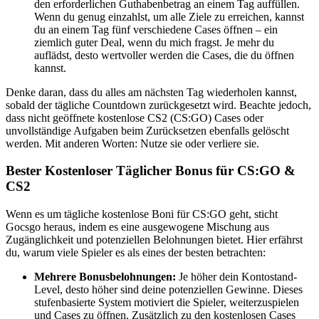
den erforderlichen Guthabenbetrag an einem Tag auffüllen.
Wenn du genug einzahlst, um alle Ziele zu erreichen, kannst
du an einem Tag fünf verschiedene Cases öffnen – ein
ziemlich guter Deal, wenn du mich fragst. Je mehr du
auflädst, desto wertvoller werden die Cases, die du öffnen
kannst.
Denke daran, dass du alles am nächsten Tag wiederholen kannst,
sobald der tägliche Countdown zurückgesetzt wird. Beachte jedoch,
dass nicht geöffnete kostenlose CS2 (CS:GO) Cases oder
unvollständige Aufgaben beim Zurücksetzen ebenfalls gelöscht
werden. Mit anderen Worten: Nutze sie oder verliere sie.
Bester Kostenloser Täglicher Bonus für CS:GO &
CS2
Wenn es um tägliche kostenlose Boni für CS:GO geht, sticht
Gocsgo heraus, indem es eine ausgewogene Mischung aus
Zugänglichkeit und potenziellen Belohnungen bietet. Hier erfährst
du, warum viele Spieler es als eines der besten betrachten:
Mehrere Bonusbelohnungen:
Je höher dein Kontostand-
Level, desto höher sind deine potenziellen Gewinne. Dieses
stufenbasierte System motiviert die Spieler, weiterzuspielen
und Cases zu öffnen. Zusätzlich zu den kostenlosen Cases