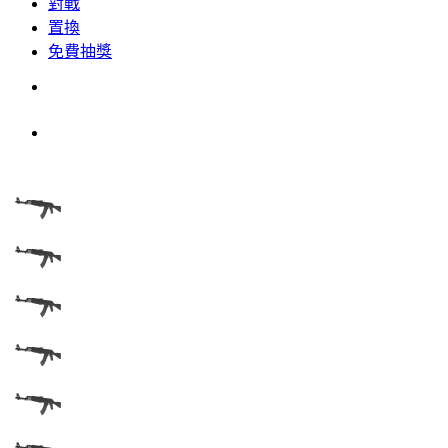
對戰
置換
免費抽獎