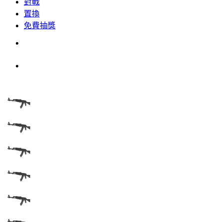
對戰
置換
免費抽獎