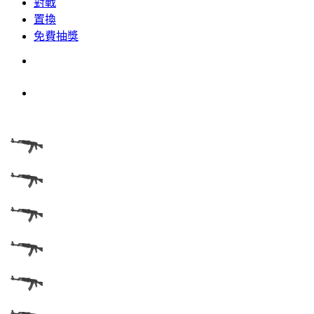
對戰
置換
免費抽獎