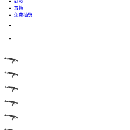
對戰
置換
免費抽獎