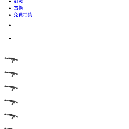
對戰
置換
免費抽獎