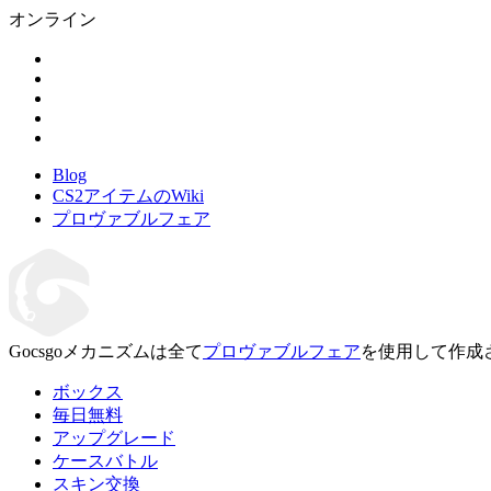
オンライン
Blog
CS2アイテムのWiki
プロヴァブルフェア
Gocsgoメカニズムは全て
プロヴァブルフェア
を使用して作成
ボックス
毎日無料
アップグレード
ケースバトル
スキン交換