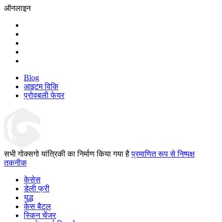
ऑनलाइन
Blog
आइटम विकि
प्रोवबली फेयर
सभी गोक्सगो यांत्रिकी का निर्माण किया गया है
प्रमाणित रूप से निष्पक्ष
तकनीक
केसेस
डेली फ्री
युद्ध
केस बैटल
स्किन चेंजर