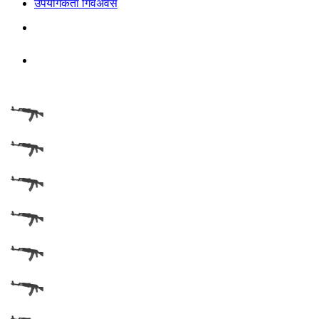
उपयोगकर्ता गिवअवेस